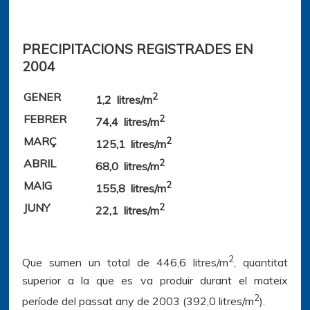
PRECIPITACIONS REGISTRADES EN
2004
GENER
2
1,2 litres/m
FEBRER
2
74,4 litres/m
MARÇ
2
125,1 litres/m
ABRIL
2
68,0 litres/m
MAIG
2
155,8 litres/m
JUNY
2
22,1 litres/m
2
Que sumen un total de 446,6 litres/m
, quantitat
superior a la que es va produir durant el mateix
2
període del passat any de 2003 (392,0 litres/m
).