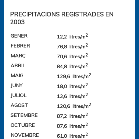
PRECIPITACIONS REGISTRADES EN
2003
GENER
2
12,2 litres/m
FEBRER
2
76,8 litres/m
MARÇ
2
70,6 litres/m
ABRIL
2
84,8 litres/m
MAIG
2
129,6 litres/m
JUNY
2
18,0 litres/m
JULIOL
2
13,6 litres/m
AGOST
2
120,6 litres/m
SETEMBRE
2
87,2 litres/m
OCTUBRE
2
87,6 litres/m
NOVEMBRE
2
61,0 litres/m