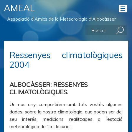
AMEAL
Associació d'Amics de la Meteorologia d'Albocàsser
Ressenyes climatològiques
2004
ALBOCÀSSER:
RESSENYES
CLIMATOLÒGIQUES.
Un nou any, compartirem amb tots vostés algunes
dades, sobre la nostra climatologia, que poden ser del
seu interés, medicions realitzades a l’estació
meteorològica de “la Llacuna”.