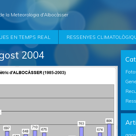
de la Meteorologia d'Albocàsser
UES EN TEMPS REAL
RESSENYES CLIMATOLÒGIQ
gost 2004
Cat
Foto
Gene
Recu
Ress
Art
agos