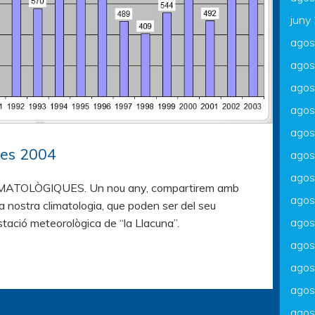
juny
agos
agos
agos
agos
agos
ues 2004
agos
agos
TOLÒGIQUES. Un nou any, compartirem amb
agos
a nostra climatologia, que poden ser del seu
agos
estació meteorològica de “la Llacuna”.
agos
agos
agos
agos