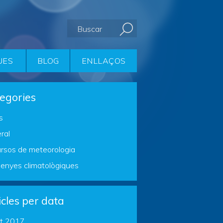
UES
BLOG
ENLLAÇOS
egories
s
ral
rsos de meteorologia
enyes climatològiques
icles per data
t 2017