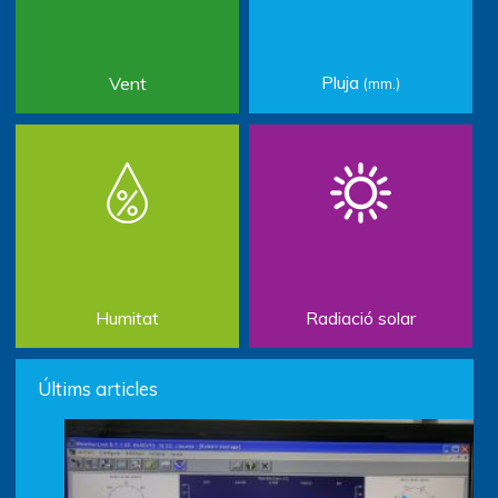
Pluja
Vent
(mm.)
Humitat
Radiació solar
Últims articles