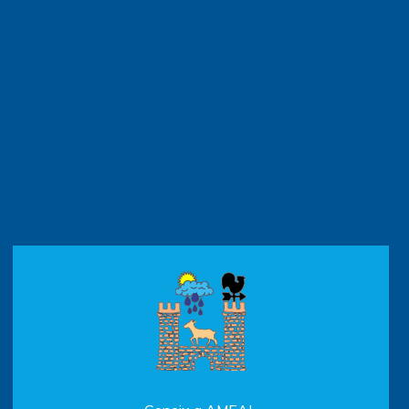
Ressenyes climatològiques 2017
Fotos de núvols